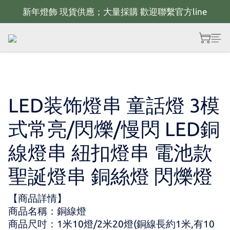
新年燈飾 現貨供應；大量採購 歡迎聯繫官方line
新年佈置規劃 歡迎聯繫官方LINE~
全館滿2000 現折100；最高可回饋10%購物金
新年佈置規劃 歡迎聯繫官方LINE~
LED装饰燈串 童話燈 3模
式常亮/閃爍/慢閃 LED銅
線燈串 紐扣燈串 電池款
聖誕燈串 銅絲燈 閃爍燈
【商品詳情】
商品名稱：銅線燈
商品尺吋：1米10燈/2米20燈(銅線長約1米,有10