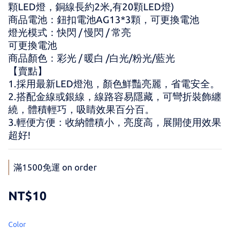
顆LED燈，銅線長約2米,有20顆LED燈)
商品電池：鈕扣電池AG13*3顆，可更換電池
燈光模式：快閃 / 慢閃 / 常亮
可更換電池
商品顏色：彩光 / 暖白 /白光/粉光/藍光
【賣點】
1.採用最新LED燈泡，顏色鮮豔亮麗，省電安全。
2.搭配金線或銀線，線路容易隱藏，可彎折裝飾纏
繞，體積輕巧，吸睛效果百分百。
3.輕便方便：收納體積小，亮度高，展開使用效果
超好!
滿1500免運 on order
NT$10
Color