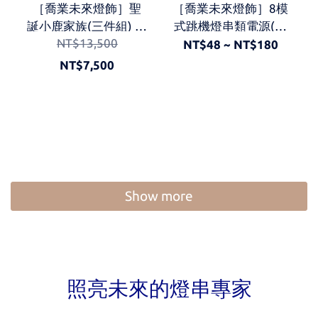
［喬業未來燈飾］聖
［喬業未來燈飾］8模
誕小鹿家族(三件組) 聖
式跳機燈串類電源(加
NT$13,500
誕擺件 聖誕裝飾 聖誕
購) 適用10米燈串、4
NT$48 ~ NT$180
大型裝飾 聖誕鹿(寬壓)
米冰條、20米黑線8模
NT$7,500
式燈串類
Show more
照亮未來的燈串專家