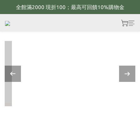
全館滿2000 現折100；最高可回饋10%購物金
新年佈置規劃 歡迎聯繫官方LINE~
新年佈置規劃 歡迎聯繫官方LINE~