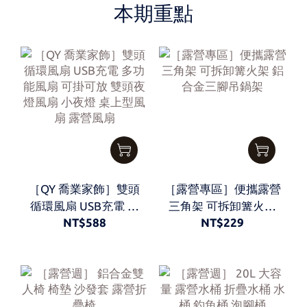
本期重點
［QY 喬業家飾］雙頭
［露營專區］便攜露營
循環風扇 USB充電 多
三角架 可拆卸篝火架
NT$588
NT$229
功能風扇 可掛可放 雙
鋁合金三腳吊鍋架
頭夜燈風扇 小夜燈 桌
上型風扇 露營風扇