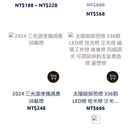
NT$688
人體感應燈
戶外太陽能燈 工作燈
NT$188 ~ NT$228
NT$568
2024 三光源便攜感應
太陽能探照燈 336顆
頭戴燈
LED燈 投光燈 泛光燈
NT$248
NT$666
磁吸工作燈 維修燈 四
檔調光 可調節掛鉤支
架應急燈 露營燈