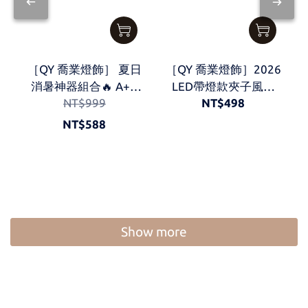
［QY 喬業燈飾］ 夏日
［QY 喬業燈飾］2026
消暑神器組合🔥 A+B
LED帶燈款夾子風扇
NT$999
NT$498
只要588 風扇燈 手持
戶外風扇 小風扇 隨身
電扇 A+B
風扇-米白
NT$588
Show more