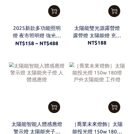
2025新款多功能照明
太陽能雙光源露營燈
燈 夜市照明燈 強光手
露營燈 太陽能燈 充電
NT$188
電筒 露營燈 市集擺攤
燈 帳篷燈 雙充電源
NT$158 ~ NT$488
專用照明(米白色)
太陽能智能人體感應燈
［喬業未來燈飾］太陽
警示燈 太陽能夾子燈
能投光燈 150w 180燈