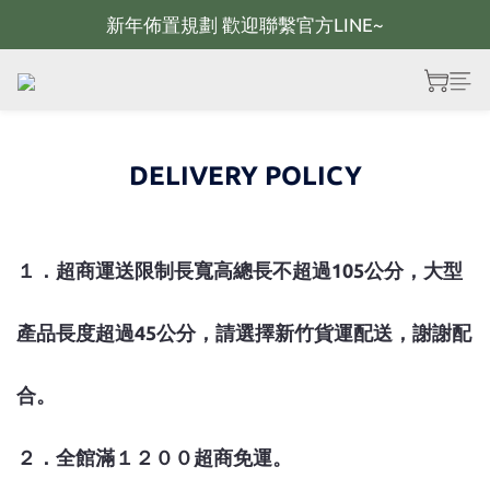
新年佈置規劃 歡迎聯繫官方LINE~
新年佈置規劃 歡迎聯繫官方LINE~
新年燈飾 現貨供應；大量採購 歡迎聯繫官方line
全館滿2000 現折100；最高可回饋10%購物金
DELIVERY POLICY
新年佈置規劃 歡迎聯繫官方LINE~
１．超商運送限制長寬高總長不超過105公分，大型
產品長度超過45公分，請選擇新竹貨運配送，謝謝配
合。
２．全館滿１２００超商免運。