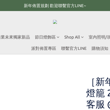
新年佈置規劃 歡迎聯繫官方LINE~
新年佈置規劃 歡迎聯繫官方LINE~
新年燈飾 現貨供應；大量採購 歡迎聯繫官方line
全館滿2000 現折100；最高可回饋10%購物金
 喬業未來獨家新品
節日燈飾區
Shop All
室內照明/
新年佈置規劃 歡迎聯繫官方LINE~
派對佈置專區
聯繫官方LINE
購物須知
［新
燈籠 
客服 @