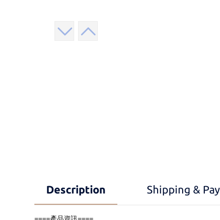
Description
Shipping & Pa
====產品資訊====