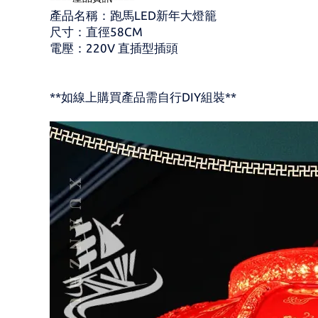
產品名稱：跑馬LED新年大燈籠
尺寸：直徑58CM
電壓：220V 直插型插頭
**如線上購買產品需自行DIY組裝**