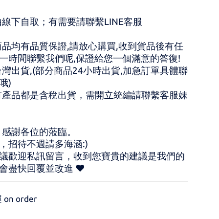
由線下自取；有需要請聯繫LINE客服 
商品均有品質保證,請放心購買,收到貨品後有任
一時間聯繫我們呢,保證給您一個滿意的答復!
台灣出貨,(部分商品24小時出貨,加急訂單具體聯
哦)
有產品都是含稅出貨，需開立統編請聯繫客服妹
，感謝各位的蒞臨。 
，招待不週請多海涵:) 
議歡迎私訊留言，收到您寶貴的建議是我們的
會盡快回覆並改進 ♥
on order