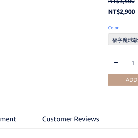
NT$3,500
NT$2,900
Color
ADD
yment
Customer Reviews