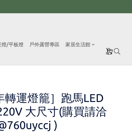
崁燈/平板燈
戶外露營專區
家居生活館
年轉運燈籠］跑馬LED
220V 大尺寸(購買請洽
760uyccj )