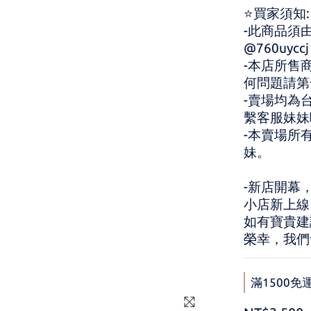
⭐買家須知:
-此商品須
@760uyccj
-本店所售
何問題請第
-賣場均為
繫客服妹妹
-本賣場所
妹。
-新店開幕
小店新上線
如有寶貴建
榮幸，我們
滿1500免運 