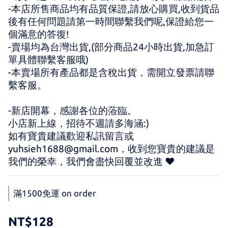
-本店所售商品均有品質保證,請放心購買,收到貨品
後有任何問題請第一時間聯繫我們呢,保證給您一
個滿意的答復!
-賣場均為台灣出貨,(部分商品24小時出貨,加急訂
單具體聯繫客服哦)
-本賣場所有產品都是含稅出貨，需開立發票請聯
繫客服。
-新店開幕，感謝各位的蒞臨。 
小店新上線，招待不週請多海涵:) 
如有寶貴建議歡迎私訊留言或 
yuhsieh1688@gmail.com，收到您寶貴的建議是
我們的榮幸，我們會盡快回覆並改進 ♥
滿1500免運 on order
NT$128