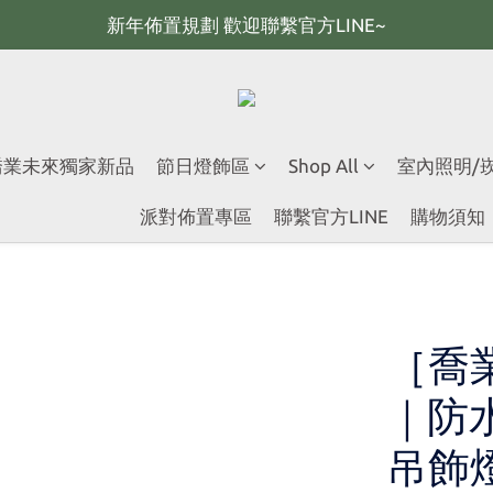
新年佈置規劃 歡迎聯繫官方LINE~
新年佈置規劃 歡迎聯繫官方LINE~
新年燈飾 現貨供應；大量採購 歡迎聯繫官方line
全館滿2000 現折100；最高可回饋10%購物金
 喬業未來獨家新品
節日燈飾區
Shop All
室內照明/
新年佈置規劃 歡迎聯繫官方LINE~
派對佈置專區
聯繫官方LINE
購物須知
［喬
｜防
吊飾燈