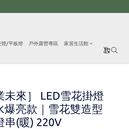
崁燈/平板燈
戶外露營專區
家居生活館
業未來］ LED雪花掛燈
水爆亮款｜雪花雙造型
串(暖) 220V