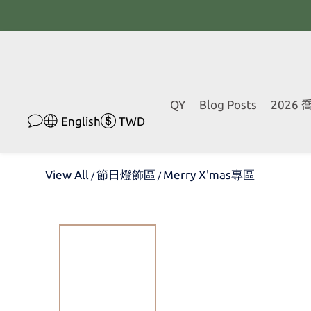
QY
Blog Posts
2026
English
TWD
View All
節日燈飾區
Merry X'mas專區
/
/