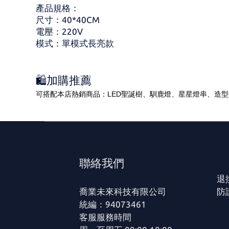
產品規格：
尺寸：40*40CM
電壓：220V
模式：單模式長亮款
🛍️加購推薦
可搭配本店熱銷商品：LED聖誕樹、馴鹿燈、星星燈串、造
聯絡我們
退
喬業未來科技有限公司
防
統編：94073461
客服服務時間