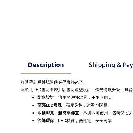
Description
Shipping & Pa
打造夢幻戶外場景的必備燈飾來了！
這款【LED雪花掛燈】以雪花造型設計，燈光亮度升級，無
防水設計
：適用於戶外場景，不怕下雨天
高亮LED燈珠
：亮度足夠，遠看也閃耀
即插即亮，超簡單佈置
：吊掛即可使用，省時又省力
節能環保
：LED材質，低耗電、安全可靠