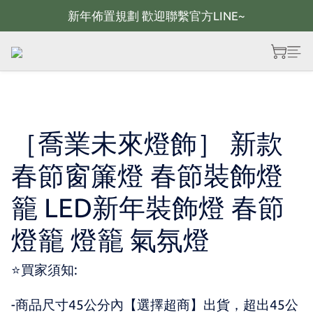
新年佈置規劃 歡迎聯繫官方LINE~
新年佈置規劃 歡迎聯繫官方LINE~
新年燈飾 現貨供應；大量採購 歡迎聯繫官方line
全館滿2000 現折100；最高可回饋10%購物金
新年佈置規劃 歡迎聯繫官方LINE~
［喬業未來燈飾］ 新款
春節窗簾燈 春節裝飾燈
籠 LED新年裝飾燈 春節
燈籠 燈籠 氣氛燈
⭐買家須知:
-商品尺寸45公分內【選擇超商】出貨，超出45公