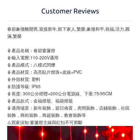
Customer Reviews
春節象徵離開舊,迎接新年,留下家人,繁榮,象徵和平,祝福,活力,圓
滿,繁榮
🏮產品名稱：春節窗簾燈
🏮輸入電壓:110-220V通用
🏮產品模式：八模式閃爍
🏮產品材質：高亮貼片燈珠+皮線+PVC
🏮外殼材質: 塑料
🏮防護等級: IP65
🏮長度: 300公分燈體+200公分電源線、下垂:75/95CM
🏮產品款式：金福燈籠、福袋燈籠
🏮適用場景：新年裝飾，節日佈置，房間裝飾，店鋪裝飾，社區
裝飾，商街裝飾，商超裝飾，教會裝飾等
⚠️買家須知:窗簾燈主線與紅扣不可剪斷