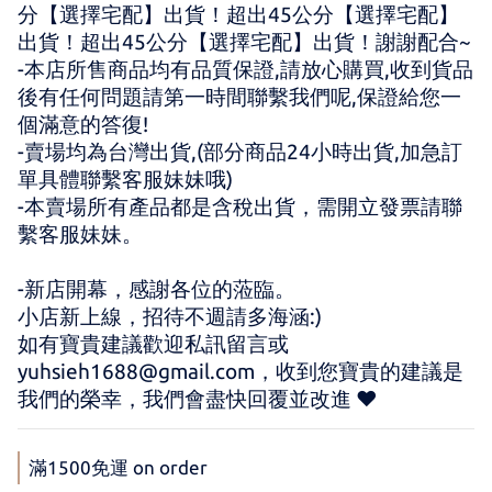
分【選擇宅配】出貨！超出45公分【選擇宅配】
出貨！超出45公分【選擇宅配】出貨！謝謝配合~
-本店所售商品均有品質保證,請放心購買,收到貨品
後有任何問題請第一時間聯繫我們呢,保證給您一
個滿意的答復!
-賣場均為台灣出貨,(部分商品24小時出貨,加急訂
單具體聯繫客服妹妹哦)
-本賣場所有產品都是含稅出貨，需開立發票請聯
繫客服妹妹。
-新店開幕，感謝各位的蒞臨。 
小店新上線，招待不週請多海涵:) 
如有寶貴建議歡迎私訊留言或 
yuhsieh1688@gmail.com，收到您寶貴的建議是
我們的榮幸，我們會盡快回覆並改進 ♥
滿1500免運 on order