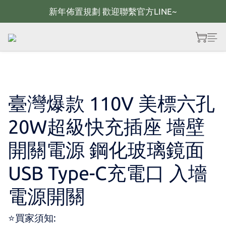
新年佈置規劃 歡迎聯繫官方LINE~
新年佈置規劃 歡迎聯繫官方LINE~
新年燈飾 現貨供應；大量採購 歡迎聯繫官方line
全館滿2000 現折100；最高可回饋10%購物金
新年佈置規劃 歡迎聯繫官方LINE~
臺灣爆款 110V 美標六孔
20W超級快充插座 墻壁
開關電源 鋼化玻璃鏡面
USB Type-C充電口 入墻
電源開關
⭐買家須知: