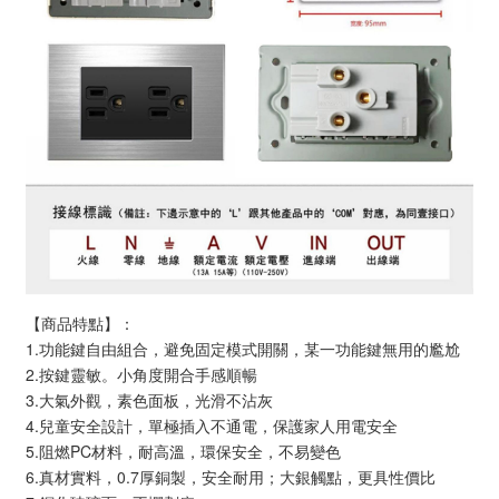
【商品特點】：
1.功能鍵自由組合，避免固定模式開關，某一功能鍵無用的尷尬
2.按鍵靈敏。小角度開合手感順暢
3.大氣外觀，素色面板，光滑不沾灰
4.兒童安全設計，單極插入不通電，保護家人用電安全
5.阻燃PC材料，耐高溫，環保安全，不易變色
6.真材實料，0.7厚銅製，安全耐用；大銀觸點，更具性價比