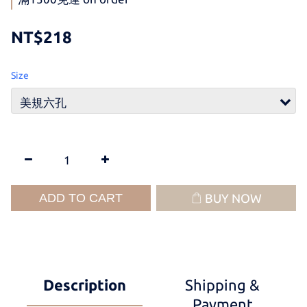
NT$218
Size
ADD TO CART
BUY NOW
Description
Shipping &
Payment