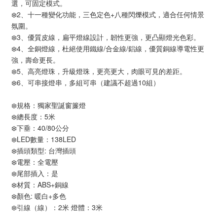
選，可固定模式。
❄️2、十一種變化功能，三色定色+八種閃爍模式，適合任何情景
氛圍。
❄️3、優質皮線，扁平燈線設計，韌性更強，更凸顯燈光色彩。
❄️4、全銅燈線，杜絕使用鐵線/合金線/鋁線，優質銅線導電性更
強，壽命更長。
❄️5、高亮燈珠，升級燈珠，更亮更大，肉眼可見的差距。
❄️6、可串接燈串，多組可串（建議不超過10組）
❄️規格：獨家聖誕窗簾燈
❄️總長度：5米
❄️下垂：40/80公分
❄️LED數量：138LED
❄️插頭類型: 台灣插頭
❄️電壓：全電壓
❄️尾部插入：是
❄️材質：ABS+銅線
❄️顏色: 暖白+多色
❄️引線（線）：2米 燈體：3米