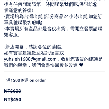
後有任何問題請第一時間聯繫我們呢,保證給您一
個滿意的答復!
-賣場均為台灣出貨,(部分商品24小時出貨,加急訂
單具體聯繫客服哦)
-本賣場所有產品都是含稅出貨，需開立發票請聯
繫客服。
-新店開幕，感謝各位的蒞臨。 
如有寶貴建議歡迎私訊留言或 
yuhsieh1688@gmail.com，收到您寶貴的建議是
我們的榮幸，我們會盡快回覆並改進 ♥
滿1500免運 on order
NT$608
NT$450