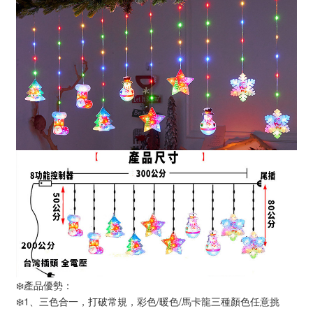
❄️產品優勢：
❄️1、三色合一，打破常規，彩色/暖色/馬卡龍三種顏色任意挑