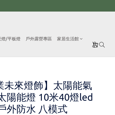
崁燈/平板燈
戶外露營專區
家居生活館
業未來燈飾】太陽能氣
太陽能燈 10米40燈led
 戶外防水 八模式