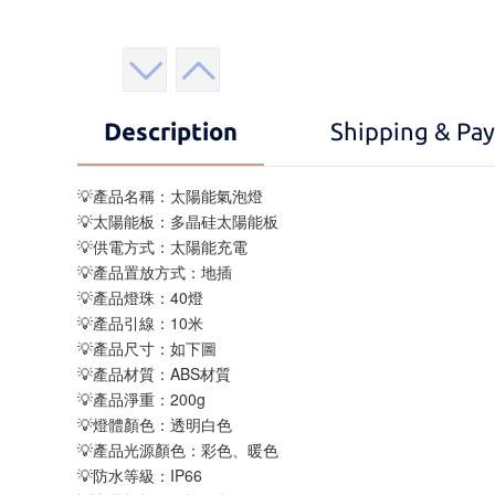
Description
Shipping & Pa
💡產品名稱：太陽能氣泡燈
💡太陽能板：多晶硅太陽能板
💡供電方式：太陽能充電
💡產品置放方式：地插
💡產品燈珠：40燈
💡產品引線：10米
💡產品尺寸：如下圖
💡產品材質：ABS材質
💡產品淨重：200g
💡燈體顏色：透明白色
💡產品光源顏色：彩色、暖色
💡防水等級：IP66