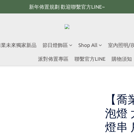
新年佈置規劃 歡迎聯繫官方LINE~
新年佈置規劃 歡迎聯繫官方LINE~
新年燈飾 現貨供應；大量採購 歡迎聯繫官方line
全館滿2000 現折100；最高可回饋10%購物金
 喬業未來獨家新品
節日燈飾區
Shop All
室內照明/
新年佈置規劃 歡迎聯繫官方LINE~
派對佈置專區
聯繫官方LINE
購物須知
【喬
泡燈 
燈串