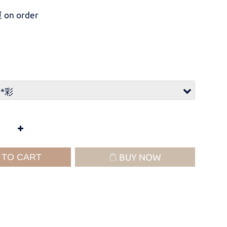
on order
 TO CART
BUY NOW