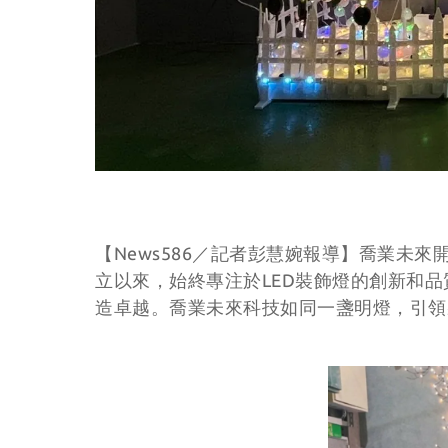
【News586／記者彭慧婉報導】喬業未來
立以來，始終專注於LED裝飾燈的創新和
造卓越。喬業未來科技如同一盞明燈，引領