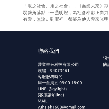
「取之社會、用之社會」，《喬業未來》期
弱勢角落點上一盞明燈，為社會奉獻正向力
有愛，無論走到哪裡，都能為他人帶來光明
聯絡我們
退
喬業未來科技有限公司
防
統編：94073461
客服服務時間
周一至周五 09:00-18:00
LINE: @qylights
(客服請加line)
MAIL:
yuhsieh1688@gmail.com