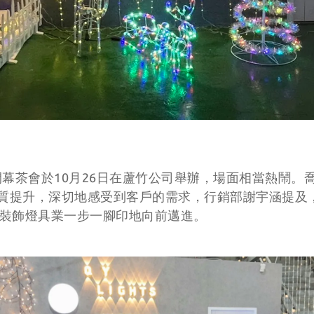
開幕茶會於10月26日在蘆竹公司舉辦，場面相當熱鬧。
品質提升，深切地感受到客戶的需求，行銷部謝宇涵提及
裝飾燈具業一步一腳印地向前邁進。