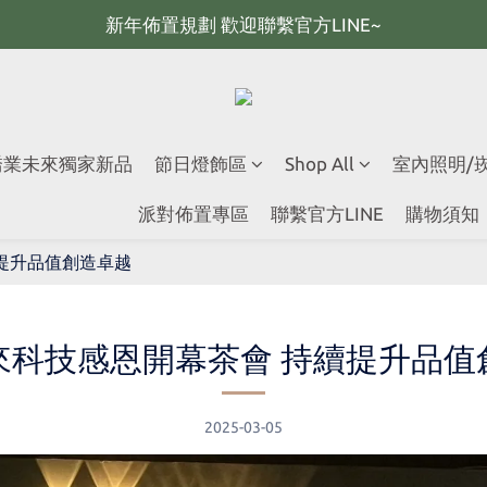
新年佈置規劃 歡迎聯繫官方LINE~
新年佈置規劃 歡迎聯繫官方LINE~
新年燈飾 現貨供應；大量採購 歡迎聯繫官方line
全館滿2000 現折100；最高可回饋10%購物金
 喬業未來獨家新品
節日燈飾區
Shop All
室內照明/
新年佈置規劃 歡迎聯繫官方LINE~
派對佈置專區
聯繫官方LINE
購物須知
提升品值創造卓越
來科技感恩開幕茶會 持續提升品值
2025-03-05