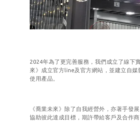
2024年為了更完善服務，我們成立了線
來》成立官方line及官方網站，並建立
使用產品。
《喬業未來》除了自我經營外，亦著手發展
協助彼此達成目標，期許帶給客戶及合作商