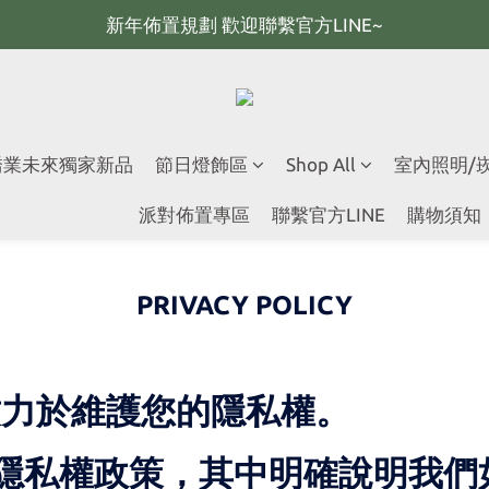
新年佈置規劃 歡迎聯繫官方LINE~
新年佈置規劃 歡迎聯繫官方LINE~
新年燈飾 現貨供應；大量採購 歡迎聯繫官方line
全館滿2000 現折100；最高可回饋10%購物金
 喬業未來獨家新品
節日燈飾區
Shop All
室內照明/
新年佈置規劃 歡迎聯繫官方LINE~
派對佈置專區
聯繫官方LINE
購物須知
PRIVACY POLICY
ure 致力於維護您的隱私權。
隱私權政策，其中明確說明我們