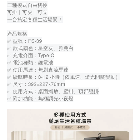
三種模式自由切換
可掛｜可夾｜可立
一台搞定各種生活場景！
產品規格
✅ 型號：FS-39
✅ 款式顏色：星空灰、雅典白
✅ 充電介面：Type-C
✅ 電池種類：鋰電池
✅ 使用馬達：無刷直流馬達
✅ 續航時長：3-12 小時（依風速、燈光開關變動）
✅ 尺寸：392×227×76mm
✅ 使用方式：桌面擺放、壁掛、頂部懸掛
✅ 附加功能：無極調光小夜燈