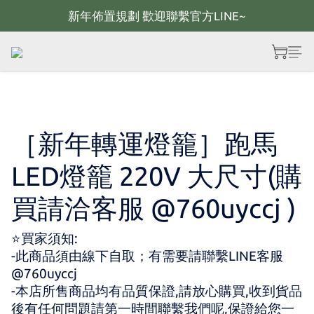
新年佈置規劃 歡迎聯繫官方LINE~
新年佈置規劃 歡迎聯繫官方LINE~
新年燈飾 現貨供應；大量採購 歡迎聯繫官方line
全館滿2000 現折100；最高可回饋10%購物金
新年佈置規劃 歡迎聯繫官方LINE~
［新年轉運燈籠］跑馬
LED燈籠 220V 大尺寸(購
買請洽客服 @760uyccj )
⭐買家須知:
-此商品須由線下自取；有需要請聯繫LINE客服 
@760uyccj
-本店所售商品均有品質保證,請放心購買,收到貨品
後有任何問題請第一時間聯繫我們呢,保證給您一