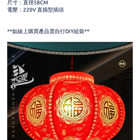
尺寸：直徑58CM
電壓：220V 直插型插頭
**如線上購買產品需自行DIY組裝**