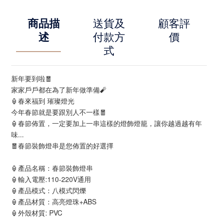
商品描
送貨及
顧客評
述
付款方
價
式
新年要到啦🧧
家家戶戶都在為了新年做準備🧨
🏮春來福到 璀璨燈光
今年春節就是要跟別人不一樣🧧
🏮春節佈置，一定要加上一串這樣的燈飾燈籠，讓你越過越有年
味...
🧧春節裝飾燈串是您佈置的好選擇
🏮產品名稱：春節裝飾燈串
🏮輸入電壓:110-220V通用
🏮產品模式：八模式閃爍
🏮產品材質：高亮燈珠+ABS
🏮外殼材質: PVC