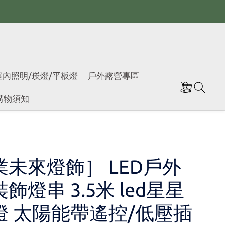
室內照明/崁燈/平板燈
戶外露營專區
購物須知
業未來燈飾］ LED戶外
飾燈串 3.5米 led星星
燈 太陽能帶遙控/低壓插