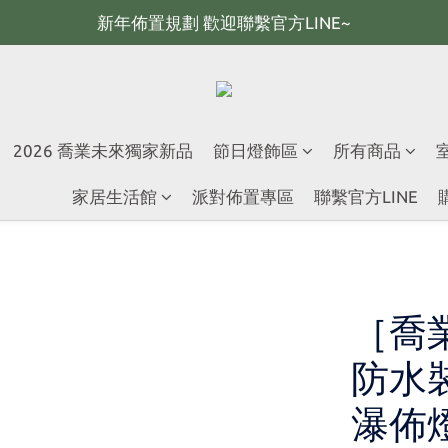
新年佈置規劃 歡迎聯繫官方LINE~
新年佈置規劃 歡迎聯繫官方LINE~
新年燈飾 現貨供應；大量採購 歡迎聯繫官方line
全館滿2000 現折100；最高可回饋10%購物金
2026 喬業未來獨家新品
節日燈飾區
所有商品
新年佈置規劃 歡迎聯繫官方LINE~
家居生活館
派對佈置專區
聯繫官方LINE
［喬
防水裝
瀑佈