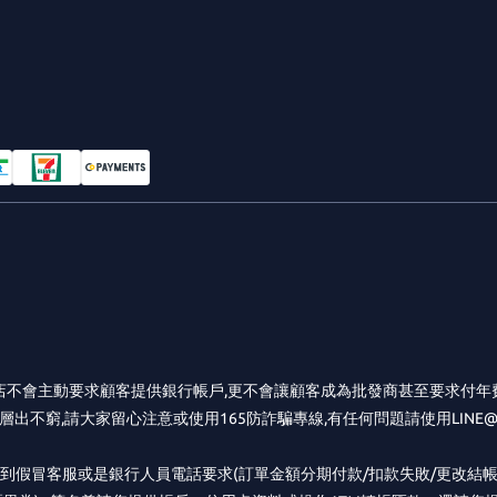
店不會主動要求顧客提供銀行帳戶,更不會讓顧客成為批發商甚至要求付年
層出不窮,請大家留心注意或使用165防詐騙專線,有任何問題請使用LINE
到假冒客服或是銀行人員電話要求(訂單金額分期付款/扣款失敗/更改結