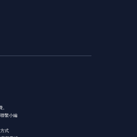
費。
@聯繫小編
帳方式