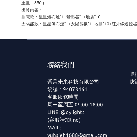
重量：850g
出貨內容：
插電款：星星瀑布燈*1+變壓器*1+地插*10
太陽能款：星星瀑布燈*1+太陽能板*1+地插*10+紅外線遙控器
聯絡我們
退
喬業未來科技有限公司
防
統編：94073461
客服服務時間
周一至周五 09:00-18:00
LINE: @qylights
(客服請加line)
MAIL:
yuhsieh1688@gmail.com