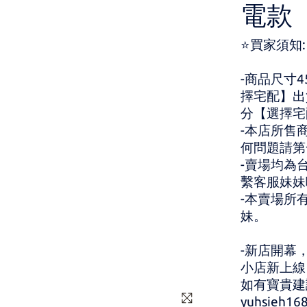
電款
⭐買家須知:
-商品尺寸
擇宅配】出
分【選擇宅
-本店所售
何問題請第
-賣場均為
繫客服妹妹
-本賣場所
妹。
-新店開幕
小店新上線
如有寶貴建
yuhsieh