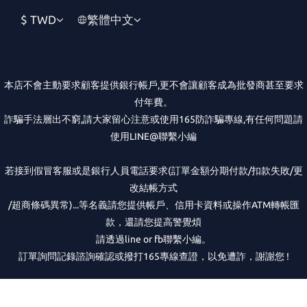
$
TWD
繁體中文
本店不會主動要求顧客提供銀行帳戶,更不會讓顧客成為批發商甚至要求
付年費。
詐騙手法層出不窮,請大家留心注意或使用165防詐騙專線,有任何問題請
使用LINE@聯繫小編
若接到假冒客服或是銀行人員電話要求(訂單金額分期付款/扣款失敗/更
改結帳方式
/超商條碼異常)...等名義請您提供帳戶、信用卡資料或操作ATM轉帳匯
款，還請您提高警覺煩
請透過line or fb聯繫小編。
訂單詢問記錄諮詢確認或撥打165專線查證，以免遭詐，謝謝您 !
立即購買