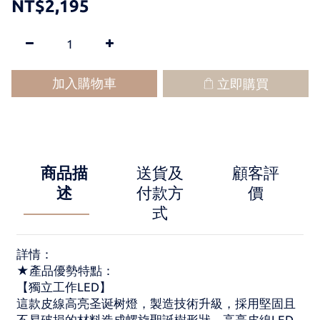
NT$2,195
加入購物車
立即購買
商品描
送貨及
顧客評
述
付款方
價
式
詳情：
★產品優勢特點：
【獨立工作LED】
這款皮線高亮圣诞树燈，製造技術升級，採用堅固且
不易破損的材料造成螺旋聖誕樹形狀，高亮皮線LED