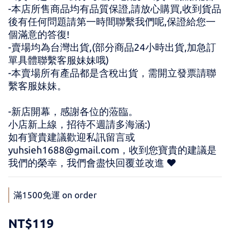
-本店所售商品均有品質保證,請放心購買,收到貨品
後有任何問題請第一時間聯繫我們呢,保證給您一
個滿意的答復!
-賣場均為台灣出貨,(部分商品24小時出貨,加急訂
單具體聯繫客服妹妹哦)
-本賣場所有產品都是含稅出貨，需開立發票請聯
繫客服妹妹。
-新店開幕，感謝各位的蒞臨。 
小店新上線，招待不週請多海涵:) 
如有寶貴建議歡迎私訊留言或 
yuhsieh1688@gmail.com，收到您寶貴的建議是
我們的榮幸，我們會盡快回覆並改進 ♥
滿1500免運 on order
NT$119