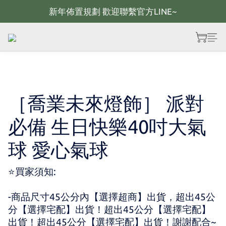
新年佈置規劃 歡迎聯繫官方LINE~
新年佈置規劃 歡迎聯繫官方LINE~
新年燈飾 現貨供應；大量採購 歡迎聯繫官方line
全館滿2000 現折100；最高可回饋10%購物金
新年佈置規劃 歡迎聯繫官方LINE~
［喬業未來燈飾］ 派對
必備 生日快樂40吋大氣
球 愛心氣球
⭐買家須知:
-商品尺寸45公分內【選擇超商】出貨，超出45公
分【選擇宅配】出貨！超出45公分【選擇宅配】
出貨！超出45公分【選擇宅配】出貨！謝謝配合~