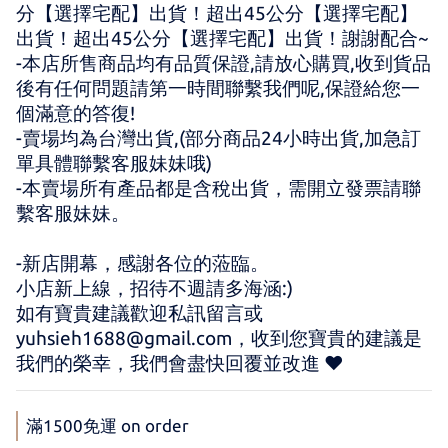
分【選擇宅配】出貨！超出45公分【選擇宅配】
出貨！超出45公分【選擇宅配】出貨！謝謝配合~
-本店所售商品均有品質保證,請放心購買,收到貨品
後有任何問題請第一時間聯繫我們呢,保證給您一
個滿意的答復!
-賣場均為台灣出貨,(部分商品24小時出貨,加急訂
單具體聯繫客服妹妹哦)
-本賣場所有產品都是含稅出貨，需開立發票請聯
繫客服妹妹。
-新店開幕，感謝各位的蒞臨。 
小店新上線，招待不週請多海涵:) 
如有寶貴建議歡迎私訊留言或 
yuhsieh1688@gmail.com，收到您寶貴的建議是
我們的榮幸，我們會盡快回覆並改進 ♥
滿1500免運 on order