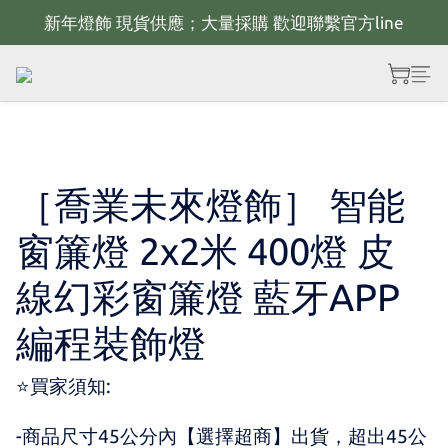
新年燈飾 現貨供應；大量採購 歡迎聯繫官方line
新年佈置規劃 歡迎聯繫官方LINE~
全館滿2000 現折100；最高可回饋10%購物金
新年佈置規劃 歡迎聯繫官方LINE~
［喬業未來燈飾］ 智能
窗簾燈 2x2米 400燈 皮
線幻彩窗簾燈 藍牙APP
編程裝飾燈
⭐買家須知:
-商品尺寸45公分內【選擇超商】出貨，超出45公