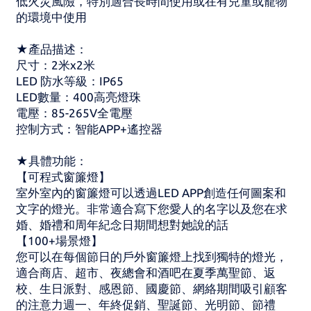
低火災風險，特別適合長時間使用或在有兒童或寵物
的環境中使用
★產品描述：
尺寸：2米x2米
LED 防水等級：IP65
LED數量：400高亮燈珠
電壓：85-265V全電壓
控制方式：智能APP+遙控器
★具體功能：
【可程式窗簾燈】
室外室內的窗簾燈可以透過LED APP創造任何圖案和
文字的燈光。非常適合寫下您愛人的名字以及您在求
婚、婚禮和周年紀念日期間想對她說的話
【100+場景燈】
您可以在每個節日的戶外窗簾燈上找到獨特的燈光，
適合商店、超市、夜總會和酒吧在夏季萬聖節、返
校、生日派對、感恩節、國慶節、網絡期間吸引顧客
的注意力週一、年終促銷、聖誕節、光明節、節禮