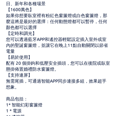
日、新年和各種場景
【1600萬色】
如果你想要臥室裡有粉紅色窗簾燈或白色窗簾燈，那
麼這將是最好的選擇：任何動態燈都可以暫停，任何
顏色都可以選擇
【定時和調光】
您可以透過藍牙APP和遙控器輕鬆設定插入室外或室
內的聖誕窗簾燈，並讓它在晚上11點自動關閉以節省
電量
【易於使用】
配有 20 個掛鉤和低壓安全插頭，您可以在後院或臥室
懸掛佈置婚禮防水窗簾燈。
【支持連屏】
無需尾插，可通過智能APP同步連接多組，效果超乎
想象。
商品包括：
1* 智能幻彩窗簾燈
1 * 電源