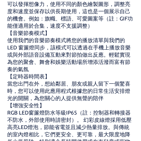
可以發揮想像力，使用不同的顏色繪製圖形，調整亮
度和速度並保存以供長期使用，這也是一個展示自己
的機會。例如：旗幟、標語、可愛圖案等（註：GIF功
能僅適用於合集，速度不支援調整）
【音樂節奏模式】
使用我們的音樂節奏模式將您的播放清單與我們的
LED 窗簾燈同步，該模式可以透過在手機上播放音樂
或與外部語音設備互動來對節拍做出反應。輕鬆實現
為您的聚會、舞會和娛樂活動場所增添活潑而富有節
奏的氣氛
【定時器時間表】
當您出門在外，想給鄰居、朋友或親人留下一個驚喜
時，您可以使用此應用程式根據您的日常生活安排燈
光的開關，為您關心的人提供無聲的陪伴
【增強安全性】
RGB LED窗簾燈防水等級IP65（註：控制器和轉接器
不防水，外部使用時請密封）。 幻彩皮線燈採用低壓
高亮LED燈泡，節能省電並且減少熱量排放。與傳統
的室內燈相比，它們更安全、更可靠，最大限度地降