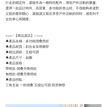
行走的穩定性，‌還能作為一種時尚配件，‌增加戶外活動的樂趣。 ‌
選擇一款設計時尚、高質量、多功能的登山杖。不僅能夠表達對
父親的愛和關心，‌還能讓父親在享受戶外活動的同時，‌感受到子
女的孝心和關懷。 ‌
===✅【商品資訊】✅===
🔔產品名稱：多功能摺叠拐杖
🔔產品材質：鋁合金加厚鋼管
🔔檔位調節：五檔可調
🔔產品尺寸：如圖
🔔產品規格：
帶燈款-摺叠升降拐杖
無燈款-摺叠升降拐杖
🔔產品特點：
三角支架 一秒摺叠 五檔位可調 防滑脚墊