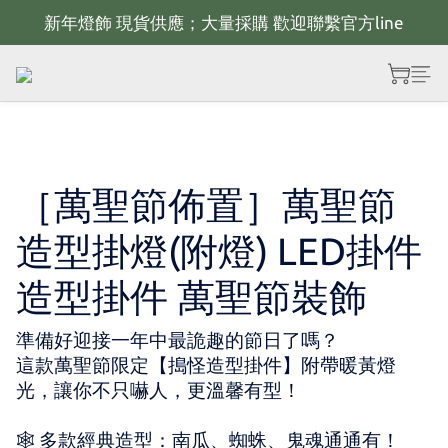
新年燈飾 現貨供應；大量採購 歡迎聯繫官方line
新年佈置規劃 歡迎聯繫官方LINE~
全館滿2000 現折100；最高可回饋10%購物金
新年佈置規劃 歡迎聯繫官方LINE~
［萬聖節佈置］萬聖節
造型掛燈(附燈) LED掛件
造型掛件 萬聖節裝飾
準備好迎接一年中最詭趣的節日了嗎？
這款萬聖節限定【搗怪造型掛件】附帶暖黃燈
光，讓你不只嚇人，更溫馨有型！
🕸️ 多款經典造型：南瓜、蜘蛛、鬼魂通通有！