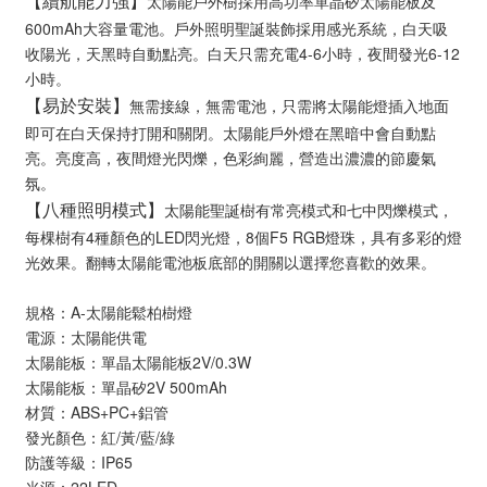
太陽能戶外樹採用高功率單晶矽太陽能板及
【續航能力強】
600mAh大容量電池。戶外照明聖誕裝飾採用感光系統，白天吸
收陽光，天黑時自動點亮。白天只需充電4-6小時，夜間發光6-12
小時。
無需接線，無需電池，只需將太陽能燈插入地面
【易於安裝】
即可在白天保持打開和關閉。太陽能戶外燈在黑暗中會自動點
亮。亮度高，夜間燈光閃爍，色彩絢麗，營造出濃濃的節慶氣
氛。
太陽能聖誕樹有常亮模式和七中閃爍模式，
【八種照明模式】
每棵樹有4種顏色的LED閃光燈，8個F5 RGB燈珠，具有多彩的燈
光效果。翻轉太陽能電池板底部的開關以選擇您喜歡的效果。
規格：A-太陽能鬆柏樹燈
電源：太陽能供電
太陽能板：單晶太陽能板2V/0.3W
太陽能板：單晶矽2V 500mAh
材質：ABS+PC+鋁管
發光顏色：紅/黃/藍/綠
防護等級：IP65