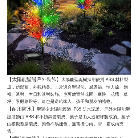
太陽能聖誕樹採用優質 ABS 材料製
【太陽能聖誕戶外裝飾】
成，仿鬆葉，外觀精美。非常適合聖誕節、感恩節、情人節、婚
禮、派對、生日和派對裝飾。也可放置於花園、庭院、花壇、草
坪、景觀路燈等。這也是送給家人、孩子和朋友的禮物。
聖誕樹太陽能經過 IP65 防水認證。戶外太陽能聖
【耐用防水】
誕裝飾由 ABS 和不銹鋼管製成。葉子是由人造塑膠製成的。葉子
由模擬塑膠製成。顏色不易褪色，無需擔心雨、雪、霜或雨夾
雪。