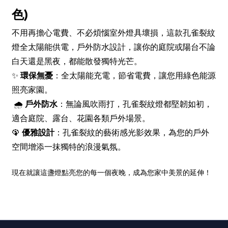
色)
不用再擔心電費、不必煩惱室外燈具壞損，這款孔雀裂紋
燈全太陽能供電，戶外防水設計，讓你的庭院或陽台不論
白天還是黑夜，都能散發獨特光芒。
✨
環保無憂
：全太陽能充電，節省電費，讓您用綠色能源
照亮家園。
🌧
戶外防水
：無論風吹雨打，孔雀裂紋燈都堅韌如初，
適合庭院、露台、花園各類戶外場景。
🦚
優雅設計
：孔雀裂紋的藝術感光影效果，為您的戶外
空間增添一抹獨特的浪漫氣氛。
現在就讓這盞燈點亮您的每一個夜晚，成為您家中美景的延伸！