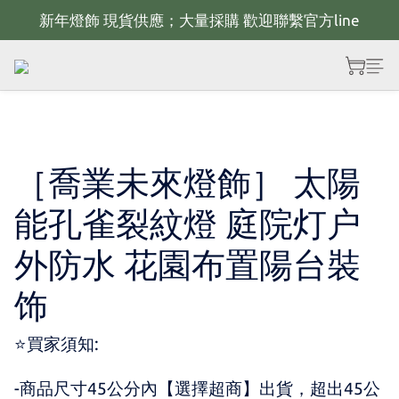
新年燈飾 現貨供應；大量採購 歡迎聯繫官方line
新年佈置規劃 歡迎聯繫官方LINE~
全館滿2000 現折100；最高可回饋10%購物金
新年佈置規劃 歡迎聯繫官方LINE~
［喬業未來燈飾］ 太陽
能孔雀裂紋燈 庭院灯户
外防水 花園布置陽台裝
饰
⭐買家須知:
-商品尺寸45公分內【選擇超商】出貨，超出45公