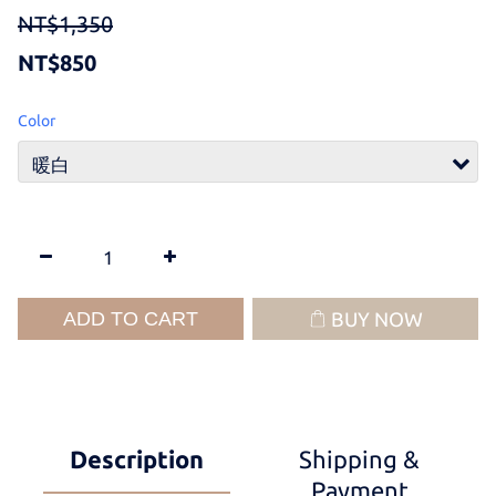
NT$1,350
NT$850
Color
ADD TO CART
BUY NOW
Description
Shipping &
Payment