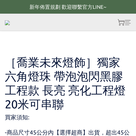
新年佈置規劃 歡迎聯繫官方LINE~
新年佈置規劃 歡迎聯繫官方LINE~
新年燈飾 現貨供應；大量採購 歡迎聯繫官方line
全館滿2000 現折100；最高可回饋10%購物金
新年佈置規劃 歡迎聯繫官方LINE~
［喬業未來燈飾］獨家
六角燈珠 帶泡泡閃黑膠
工程款 長亮 亮化工程燈
20米可串聯
買家須知:
-商品尺寸45公分內【選擇超商】出貨，超出45公