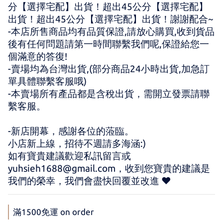
分【選擇宅配】出貨！超出45公分【選擇宅配】
出貨！超出45公分【選擇宅配】出貨！謝謝配合~
-本店所售商品均有品質保證,請放心購買,收到貨品
後有任何問題請第一時間聯繫我們呢,保證給您一
個滿意的答復!
-賣場均為台灣出貨,(部分商品24小時出貨,加急訂
單具體聯繫客服哦)
-本賣場所有產品都是含稅出貨，需開立發票請聯
繫客服。
-新店開幕，感謝各位的蒞臨。 
小店新上線，招待不週請多海涵:) 
如有寶貴建議歡迎私訊留言或 
yuhsieh1688@gmail.com，收到您寶貴的建議是
我們的榮幸，我們會盡快回覆並改進 ♥
滿1500免運 on order