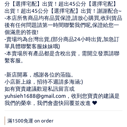
分【選擇宅配】出貨！超出45公分【選擇宅配】
出貨！超出45公分【選擇宅配】出貨！謝謝配合~
-本店所售商品均有品質保證,請放心購買,收到貨品
後有任何問題請第一時間聯繫我們呢,保證給您一
個滿意的答復!
-賣場均為台灣出貨,(部分商品24小時出貨,加急訂
單具體聯繫客服妹妹哦)
-本賣場所有產品都是含稅出貨，需開立發票請聯
繫客服。
-新店開幕，感謝各位的蒞臨。 
小店新上線，招待不週請多海涵:) 
如有寶貴建議歡迎私訊留言或 
yuhsieh1688@gmail.com，收到您寶貴的建議是
我們的榮幸，我們會盡快回覆並改進 ♥
滿1500免運 on order