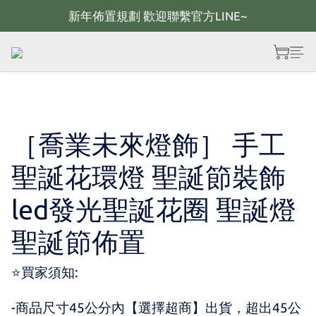
新年佈置規劃 歡迎聯繫官方LINE~
新年佈置規劃 歡迎聯繫官方LINE~
新年燈飾 現貨供應；大量採購 歡迎聯繫官方line
全館滿2000 現折100；最高可回饋10%購物金
新年佈置規劃 歡迎聯繫官方LINE~
［喬業未來燈飾］ 手工
聖誕花環燈 聖誕節裝飾
led發光聖誕花圈 聖誕燈
聖誕節佈置
⭐買家須知:
-商品尺寸45公分內【選擇超商】出貨，超出45公