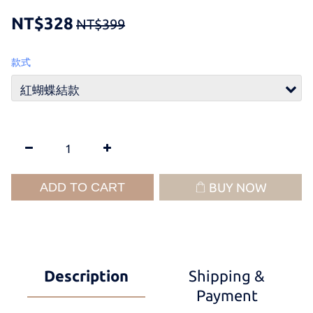
NT$328
NT$399
款式
ADD TO CART
BUY NOW
Description
Shipping &
Payment