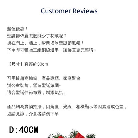
Customer Reviews
超值優惠！
聖誕節佈置怎麼能少了花環呢？
掛在門上、牆上，瞬間增添聖誕節氣氛！
下單即可獲贈三組銅線燈串，讓佈置更完整唷~
【尺寸】直徑約30cm
可用於超商櫥窗、產品專櫃、家庭聚會
辦公室裝飾，營造聖誕氛圍~
適合聖誕佳節布置，增添氣氛。
產品均為實物拍攝，因角度、光線、相機顯示等因素造成色差，
還請見諒，介意者請勿下單