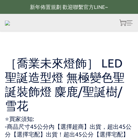
新年佈置規劃 歡迎聯繫官方LINE~
新年佈置規劃 歡迎聯繫官方LINE~
新年燈飾 現貨供應；大量採購 歡迎聯繫官方line
全館滿2000 現折100；最高可回饋10%購物金
新年佈置規劃 歡迎聯繫官方LINE~
［喬業未來燈飾］ LED
聖誕造型燈 無極變色聖
誕裝飾燈 麋鹿/聖誕樹/
雪花
⭐買家須知:
-商品尺寸45公分內【選擇超商】出貨，超出45公
分【選擇宅配】出貨！超出45公分【選擇宅配】