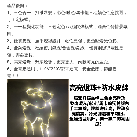
產品優勢：
1、三色合一，打破常規，彩色/暖色/馬卡龍三種顏色任意挑選，
可固定模式。
2、十一種變化功能，三色定色+八種閃爍模式，適合任何情景氛
圍。
3、優質皮線，扁平燈線設計，韌性更強，更凸顯燈光色彩。
4、全銅燈線，杜絕使用鐵線/合金線/鋁線，優質銅線導電性更
強，壽命更長。
5、高亮燈珠，升級燈珠，更亮更大，肉眼可見的差距。
6、全電壓通用，110V/220V都可通電，安全低壓，節能省
電！！！