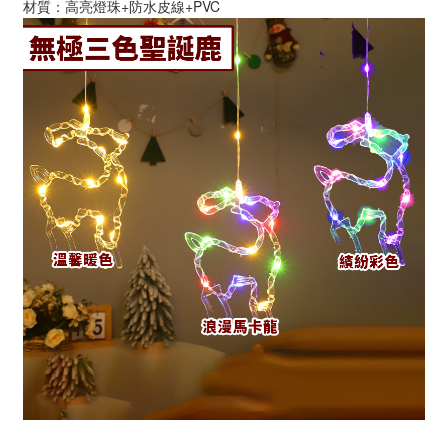
材質：高亮燈珠+防水皮線+PVC