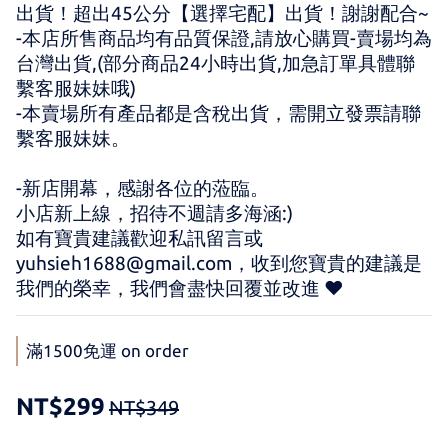
出貨！超出45公分【選擇宅配】出貨！謝謝配合~
-本店所售商品均有品質保證,請放心購買-賣場均為
台灣出貨,(部分商品24小時出貨,加急訂單具體聯
繫客服妹妹哦)
-本賣場所有產品都是含稅出貨，需開立發票請聯
繫客服妹妹。
-新店開幕，感謝各位的蒞臨。 
小店新上線，招待不週請多海涵:) 
如有寶貴建議歡迎私訊留言或 
yuhsieh1688@gmail.com，收到您寶貴的建議是
我們的榮幸，我們會盡快回覆並改進 ♥
滿1500免運 on order
NT$299
NT$349