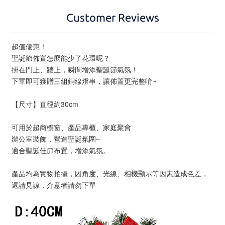
Customer Reviews
超值優惠！
聖誕節佈置怎麼能少了花環呢？
掛在門上、牆上，瞬間增添聖誕節氣氛！
下單即可獲贈三組銅線燈串，讓佈置更完整唷~
【尺寸】直徑約30cm
可用於超商櫥窗、產品專櫃、家庭聚會
辦公室裝飾，營造聖誕氛圍~
適合聖誕佳節布置，增添氣氛。
產品均為實物拍攝，因角度、光線、相機顯示等因素造成色差，
還請見諒，介意者請勿下單