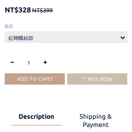
NT$328
NT$399
款式
ADD TO CART
BUY NOW
Description
Shipping &
Payment