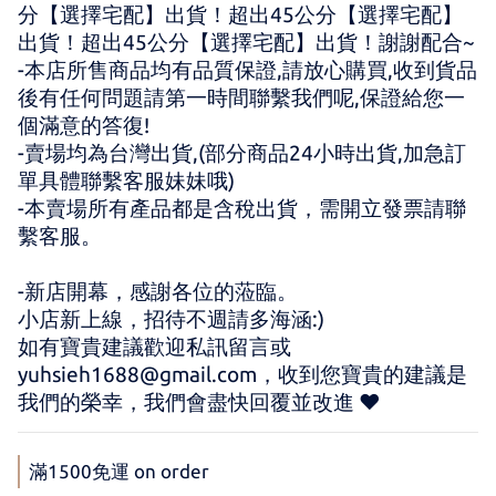
分【選擇宅配】出貨！超出45公分【選擇宅配】
出貨！超出45公分【選擇宅配】出貨！謝謝配合~
-本店所售商品均有品質保證,請放心購買,收到貨品
後有任何問題請第一時間聯繫我們呢,保證給您一
個滿意的答復!
-賣場均為台灣出貨,(部分商品24小時出貨,加急訂
單具體聯繫客服妹妹哦)
-本賣場所有產品都是含稅出貨，需開立發票請聯
繫客服。
-新店開幕，感謝各位的蒞臨。 
小店新上線，招待不週請多海涵:) 
如有寶貴建議歡迎私訊留言或 
yuhsieh1688@gmail.com，收到您寶貴的建議是
我們的榮幸，我們會盡快回覆並改進 ♥
滿1500免運 on order