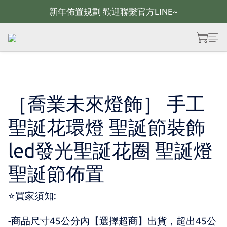
新年佈置規劃 歡迎聯繫官方LINE~
新年佈置規劃 歡迎聯繫官方LINE~
新年燈飾 現貨供應；大量採購 歡迎聯繫官方line
全館滿2000 現折100；最高可回饋10%購物金
新年佈置規劃 歡迎聯繫官方LINE~
［喬業未來燈飾］ 手工
聖誕花環燈 聖誕節裝飾
led發光聖誕花圈 聖誕燈
聖誕節佈置
⭐買家須知:
-商品尺寸45公分內【選擇超商】出貨，超出45公