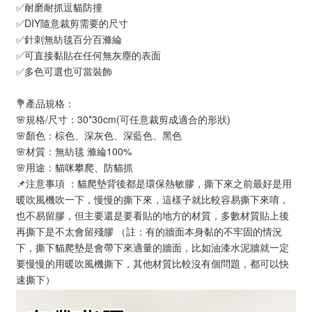
✅耐磨耐抓逗貓防撞
✅DIY隨意裁剪需要的尺寸
✅針刺無紡毯百分百滌綸
✅可直接黏貼在任何無灰塵的表面
✅多色可選也可當裝飾
💐產品規格：
🌸規格/尺寸：30*30cm(可任意裁剪成適合的形狀)
🌸顏色：棕色、深灰色、深藍色、黑色
🌸材質：無紡毯 滌綸100%
🌸用途：貓咪攀爬、防貓抓
📌注意事項 ：貓爬墊背後都是環保熱敏膠，撕下來之前最好是用
暖吹風機吹一下，慢慢的撕下來，這樣子就比較容易撕下來唷，
也不易留膠，但主要還是要看貼的地方的材質，多數材質貼上後
再撕下是不太會留殘膠 （註：有的牆面本身黏的不牢固的情況
下，撕下貓爬墊是會帶下來適量的牆面，比如油漆水泥牆就一定
要慢慢的用暖吹風機撕下，其他材質比較沒有個問題，都可以快
速撕下）