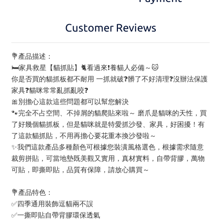
Customer Reviews
💐產品描述：
🛏️家具救星【貓抓貼】🐈看過來❗️養貓人必備～🐱
你是否買的貓抓板都不耐用 一抓就破❓髒了不好清理❓沒辦法保護
家具❓貓咪常常亂抓亂咬❓
🎀別擔心這款這些問題都可以幫您解決
🐾完全不占空間、不掉屑的貓爬貼來啦～ 磨爪是貓咪的天性，買
了好幾個貓抓板，但是貓咪就是特愛抓沙發、家具，好困擾！有
了這款貓抓貼，不用再擔心要花重本換沙發啦～
✨我們這款產品多種顏色可根據您裝潢風格選色，根據需求隨意
裁剪拼貼，可當地墊既美觀又實用，真材實料，自帶背膠，萬物
可貼，即撕即貼，品質有保障，請放心購買～
💐產品特色：
✅四季通用裝飾逗貓兩不誤
✅一撕即貼自帶背膠環保透氣