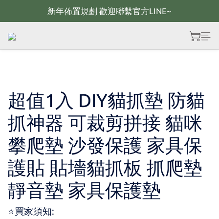
新年佈置規劃 歡迎聯繫官方LINE~
新年佈置規劃 歡迎聯繫官方LINE~
新年燈飾 現貨供應；大量採購 歡迎聯繫官方line
全館滿2000 現折100；最高可回饋10%購物金
新年佈置規劃 歡迎聯繫官方LINE~
超值1入 DIY貓抓墊 防貓
抓神器 可裁剪拼接 貓咪
攀爬墊 沙發保護 家具保
護貼 貼墻貓抓板 抓爬墊
靜音墊 家具保護墊
⭐買家須知: