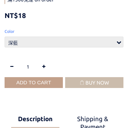
NT$18
Color
ADD TO CART
BUY NOW
Description
Shipping &
Payment