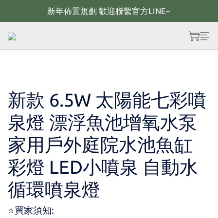
新年佈置規劃 歡迎聯繫官方LINE~
新年佈置規劃 歡迎聯繫官方LINE~
新年燈飾 現貨供應；大量採購 歡迎聯繫官方line
全館滿2000 現折100；最高可回饋10%購物金
新年佈置規劃 歡迎聯繫官方LINE~
新款 6.5W 太陽能七彩噴
泉燈 漂浮魚池增氧水泵
家用戶外庭院水池魚缸
彩燈 LED小噴泉 自動水
循環噴泉燈
⭐買家須知: