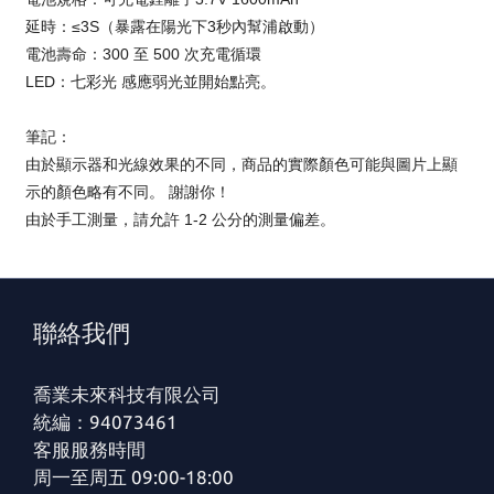
延時：≤3S（暴露在陽光下3秒內幫浦啟動）
電池壽命：300 至 500 次充電循環
LED：七彩光 感應弱光並開始點亮。
筆記：
由於顯示器和光線效果的不同，商品的實際顏色可能與圖片上顯
示的顏色略有不同。 謝謝你！
由於手工測量，請允許 1-2 公分的測量偏差。
聯絡我們
喬業未來科技有限公司
統編：94073461
客服服務時間
周一至周五 09:00-18:00