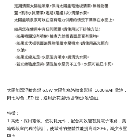
太陽能漂浮噴泉燈 6.5W 太陽能鳥浴噴泉幫哺  1600mAh 電池，
附七彩色 LED 燈，適用於花園/池塘/游泳池/魚缸
特徵：
1.高效：採用靈敏、低功耗元件，配合高效能智慧電子電路，葉
輪蝸殼室的獨特設計，使幫浦的整體性能提高達20%，減少液壓
阻力。