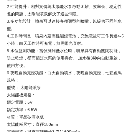
2.性能提升：相對於傳統太陽能水泵啟動困難、效率低、穩定性
差的問題，太陽能噴泉解決了這些問題。
3.多功能設計：噴泉可以連接各種類型的噴嘴，以提供不同的水
型。
4.工作時間長：噴泉內建高性能鋰電池，充飽電後可工作長達4-5
小時，白天工作時可充電，無需陽光直射。
5.水位監測功能：當偵測到低水位時，噴泉具有自動關閉功能，
防止乾燒，從而縮短水泵的使用壽命。 加水後3秒內自動重啟，
使用方便。
6.夜晚自動亮燈功能：白天自動噴水，夜晚自動亮燈，七彩跑馬
規格：
型號： 太陽能噴泉
太陽能板規格：
額定電壓：5V
額定功率：6.5W
材質：單晶矽滴水板
太陽能板尺寸：直徑180mm
電池規格：可充電鋰離子3.7V 1600mAh