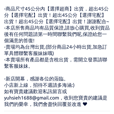
-商品尺寸45公分內【選擇超商】出貨，超出45公
分【選擇宅配】出貨！超出45公分【選擇宅配】
出貨！超出45公分【選擇宅配】出貨！謝謝配合~
-本店所售商品均有品質保證,請放心購買,收到貨品
後有任何問題請第一時間聯繫我們呢,保證給您一
個滿意的答復!
-賣場均為台灣出貨,(部分商品24小時出貨,加急訂
單具體聯繫客服妹妹哦)
-本賣場所有產品都是含稅出貨，需開立發票請聯
繫客服妹妹。
-新店開幕，感謝各位的蒞臨。 
小店新上線，招待不週請多海涵:) 
如有寶貴建議歡迎私訊留言或 
yuhsieh1688@gmail.com，收到您寶貴的建議是
我們的榮幸，我們會盡快回覆並改進 ♥